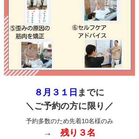
８
月３１日
までに
＼ご予約の方に限り／
予約多数のため先着10名様のみ
→
残り３
名