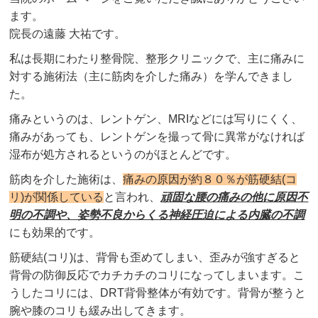
ます。
院長の遠藤 大祐です。
私は長期にわたり整骨院、整形クリニックで、主に痛みに
対する施術法（主に筋肉を介した痛み）を学んできまし
た。
痛みというのは、レントゲン、MRIなどには写りにくく、
痛みがあっても、レントゲンを撮って骨に異常がなければ
湿布が処方されるというのがほとんどです。
筋肉を介した施術は、
痛みの原因が約８０％が筋硬結(コ
リ)が関係している
と言われ、
頑固な腰の痛みの他に原因不
明の不調や、姿勢不良からくる神経圧迫による内臓の不調
にも効果的です。
筋硬結(コリ)は、背骨も歪めてしまい、歪みが強すぎると
背骨の防御反応でカチカチのコリになってしまいます。こ
うしたコリには、DRT背骨整体が有効です。背骨が整うと
腕や膝のコリも緩み出してきます。