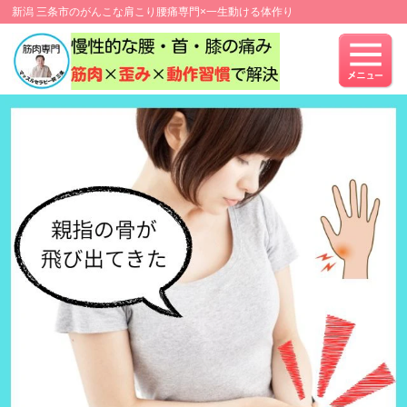
新潟 三条市のがんこな肩こり腰痛専門×一生動ける体作り