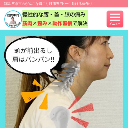
新潟 三条市のがんこな肩こり腰痛専門×一生動ける体作り