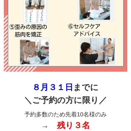
８
月３１日
までに
＼ご予約の方に限り／
予約多数のため先着10名様のみ
→
残り３
名