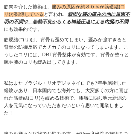
筋肉を介した施術は、
痛みの原因が約８０％が筋硬結(コ
リ)が関係している
と言われ、
頑固な腰の痛みの他に原因不
明の不調や、姿勢不良からくる神経圧迫による内臓の不調
にも効果的です。
筋硬結(コリ)は、背骨も歪めてしまい、歪みが強すぎると
背骨の防御反応でカチカチのコリになってしまいます。こ
うしたコリには、DRT背骨整体が有効です。背骨が整うと
腕や膝のコリも緩み出してきます。
私はまたブラジル・リオデジャネイロでも7年半施術した
経験があり、日本国内でも海外でも、大変多くの方に喜ば
れた筋硬結(コリ)を緩める技術で、腰痛に悩む地元新潟の
人を元気になっていただきたいという思いで開業しまし
た！
痛みや様々な症状でお悩みの方、ぜひ一度当院の施術をご