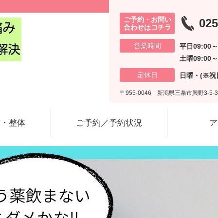
ご予約・お問い
025
合わせはコチラ
営業時間
平日09:00
土曜09:00～
定休日
日曜・(※祝
〒955-0046 新潟県三条市興野3-5-3
方・整体
ご予約／予約状況
ア