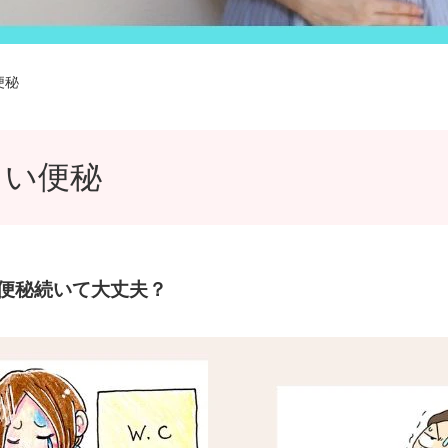
便秘
らい便秘
便秘続いて大丈夫？