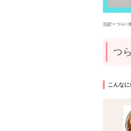
TOP
> つらい
つ
こんなに