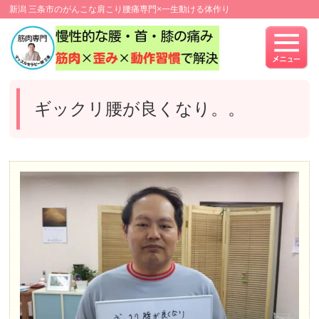
新潟 三条市のがんこな肩こり腰痛専門×一生動ける体作り
ギックリ腰が良くなり。。