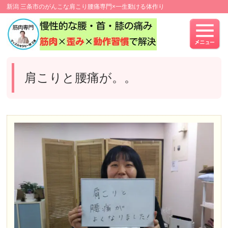
新潟 三条市のがんこな肩こり腰痛専門×一生動ける体作り
肩こりと腰痛が。。