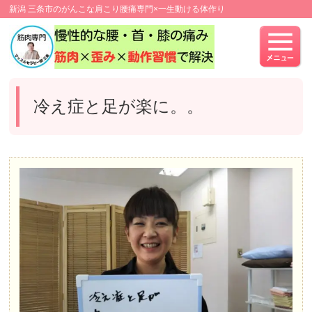
新潟 三条市のがんこな肩こり腰痛専門×一生動ける体作り
冷え症と足が楽に。。