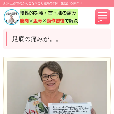
新潟 三条市のがんこな肩こり腰痛専門×一生動ける体作り
足底の痛みが。。