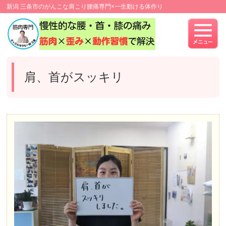
新潟 三条市のがんこな肩こり腰痛専門×一生動ける体作り
肩、首がスッキリ