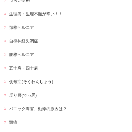
つらい便秘
生理痛・生理不順が辛い！！
頚椎ヘルニア
自律神経失調症
腰椎ヘルニア
五十肩・四十肩
側弯症(そくわんしょう)
反り腰(でっ尻)
パニック障害、動悸の原因は？
頭痛